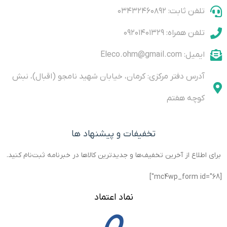
your own
regulator,
into a
that is
to achieve
is capable
تلفن ثابت: ۰۳۴۳۲۴۶۰۸۹۲
experiments
adjustable
recording
based on
high-
of 18 W
or
+1.23 to
and
MT8870
quality
output
تلفن همراه: ۰۹۲۰۱۴۰۱۳۲۹
experimental
35vdc
playback
DTMF
sound
power
set-ups on
output, 2A.
decoder
reproduction.
breadboards.
Ideal for
ایمیل: Eleco.ohm@gmail.com
The new
آدرس دفتر مرکزی: کرمان، خیابان شهید نامجو (اقبال)، نبش
کوچه هفتم
تخفیفات و پیشنهاد ها
برای اطلاع از آخرین تخفیف‌ها و جدیدترین کالاها در خبرنامه ثبت‌نام کنید.
[mc4wp_form id="68"]
نماد اعتماد