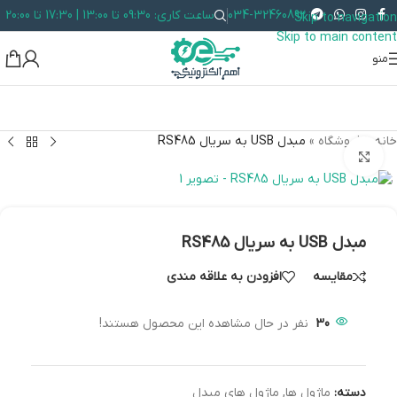
034-32460892
ساعت کاری: 09:30 تا 13:00 | 17:30 تا 20:00
Skip to navigation
Skip to main content
منو
خانه
»
فروشگاه
»
مبدل USB به سریال RS485
بزرگنمایی تصویر
مبدل USB به سریال RS485
مقایسه
افزودن به علاقه مندی
30
نفر در حال مشاهده این محصول هستند!
دسته:
ماژول ها
,
ماژول های مبدل