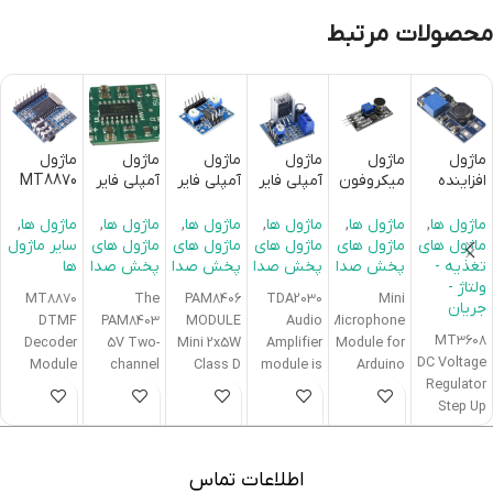
محصولات مرتبط
ماژول
ماژول
ماژول
ماژول
ماژول
ماژول
افزاینده
میکروفون
آمپلی فایر
آمپلی فایر
آمپلی فایر
MT8870
ولتاژ 2
دیجیتال با
مونو 18
5W کلاس
2x3W
دریافت
آمپر
چیپ
وات
D با تراشه
کلاس D با
کدهایDT
ماژول ها
,
ماژول ها
,
ماژول ها
,
ماژول ها
,
ماژول ها
,
ماژول ها
,
MT3608
LM393
TDA2030
PAM8406
تراشه
MF
ماژول های
ماژول های
ماژول های
ماژول های
ماژول های
سایر ماژول
PAM8403
تغذیه -
پخش صدا
پخش صدا
پخش صدا
پخش صدا
ها
ولتاژ -
MT8870
The
PAM8406
TDA2030
Mini
0
جریان
DTMF
PAM8403
MODULE
Audio
Microphone
MT3608
Decoder
5V Two-
Mini 2x5W
Amplifier
Module for
DC Voltage
Module
channel
Class D
module is
Arduino
Regulator
MT8870
Stereo is a
Digital
based on
The
Step Up
DTMF
3W+3W,
Amplifier
the
Microphone
Boost
Decoder
class-D
Module
TDA2030
module
Converter
Module is
audio
The
audio
can be
Power
a very tiny
amplifier.
PAM8406
amplifier
used for
اطلاعات تماس