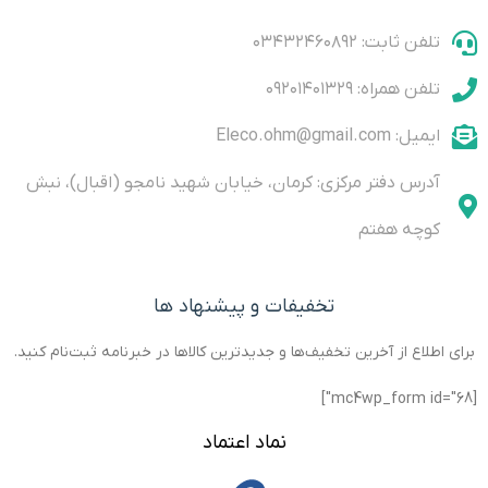
Supply
module
Allowing it
is a 5W
chip, which
sound/audio
Module 2V-
that is
to achieve
audio
is capable
detection,
تلفن ثابت: ۰۳۴۳۲۴۶۰۸۹۲
24V to 5V-
based on
high-
amplifier
of 18 W
it comes
28V 2A
MT8870
quality
with two
output
with the
تلفن همراه: ۰۹۲۰۱۴۰۱۳۲۹
features ·
DTMF
sound
options
power
basic
Mini DC-DC
decoder
reproduction.
Class-D
components
step
ایمیل: Eleco.ohm@gmail.com
The new
آدرس دفتر مرکزی: کرمان، خیابان شهید نامجو (اقبال)، نبش
کوچه هفتم
تخفیفات و پیشنهاد ها
برای اطلاع از آخرین تخفیف‌ها و جدیدترین کالاها در خبرنامه ثبت‌نام کنید.
[mc4wp_form id="68"]
نماد اعتماد