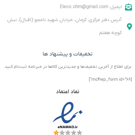
with the
and not by
Class-D
I2C
ایمیل: Eleco.ohm@gmail.com
interface
of zero
آدرس دفتر مرکزی: کرمان، خیابان شهید نامجو (اقبال)، نبش
drift
کوچه هفتم
تخفیفات و پیشنهاد ها
برای اطلاع از آخرین تخفیف‌ها و جدیدترین کالاها در خبرنامه ثبت‌نام کنید.
[mc4wp_form id="68"]
نماد اعتماد