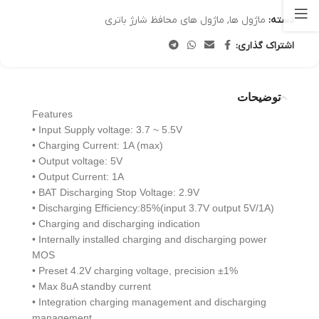
دسته:
ماژول ها
,
ماژول های محافظ شارژ باتری
اشتراک گذاری:
توضیحات
Features
• Input Supply voltage: 3.7 ~ 5.5V
• Charging Current: 1A (max)
• Output voltage: 5V
• Output Current: 1A
• BAT Discharging Stop Voltage: 2.9V
• Discharging Efficiency:85%(input 3.7V output 5V/1A)
• Charging and discharging indication
• Internally installed charging and discharging power
MOS
• Preset 4.2V charging voltage, precision ±1%
• Max 8uA standby current
• Integration charging management and discharging
management