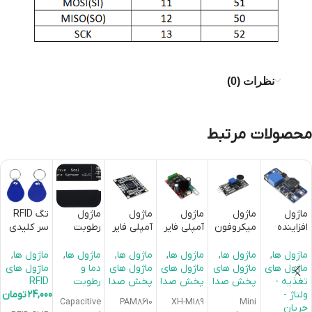
نظرات (0)
محصولات مرتبط
ماژول
ماژول
ماژول
ماژول
ماژول
تگ RFID
افزاینده
میکروفون
آمپلی فایر
آمپلی فایر
رطوبت
سر کلیدی
ولتاژ 2
دیجیتال با
50 وات
2X10W
سنج
فرکانس
آمپر
چیپ
استریو 2
کلاس D با
خازنی خاک
13.56MHz
ماژول ها
,
ماژول ها
,
ماژول ها
,
ماژول ها
,
ماژول ها
,
ماژول ها
,
MT3608
LM393
کانال XH-
تراشه
ماژول های
ماژول های
ماژول های
ماژول های
دما و
ماژول های
PAM8610
M189
تغذیه -
پخش صدا
پخش صدا
پخش صدا
رطوبت
RFID
ولتاژ -
24,000
تومان
Capacitive
PAM8610
XH-M189
Mini
جریان