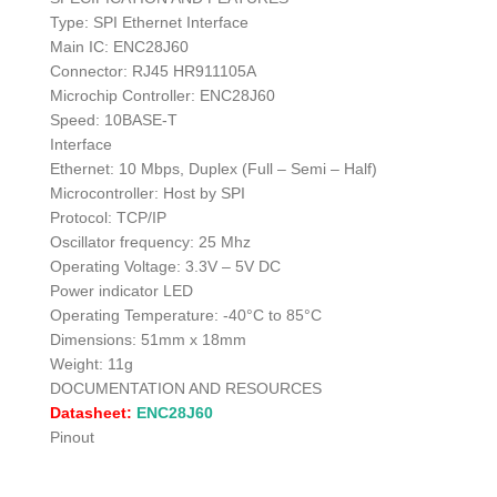
Type: SPI Ethernet Interface
Main IC: ENC28J60
Connector: RJ45 HR911105A
Microchip Controller: ENC28J60
Speed: 10BASE-T
Interface
Ethernet: 10 Mbps, Duplex (Full – Semi – Half)
Microcontroller: Host by SPI
Protocol: TCP/IP
Oscillator frequency: 25 Mhz
Operating Voltage: 3.3V – 5V DC
Power indicator LED
Operating Temperature: -40°C to 85°C
Dimensions: 51mm x 18mm
Weight: 11g
DOCUMENTATION AND RESOURCES
Datasheet:
ENC28J60
Pinout