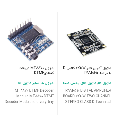
ماژول آمپلی فایر 2X10W کلاس D
ماژول MT8870 دریافت
با تراشه PAM8610
کدهایDTMF
ماژول ها
,
ماژول های پخش صدا
ماژول ها
,
سایر ماژول ها
MT8870 DTMF Decoder
PAM8610 DIGITAL AMPLIFIER
Module MT8870 DTMF
BOARD 2X10W TWO CHANNEL
Decoder Module is a very tiny
STEREO CLASS D Technical
module that is based on
parameters 1.Supply voltage:
MT8870 DTMF decoder
DC 7V-15V 2. Output power: