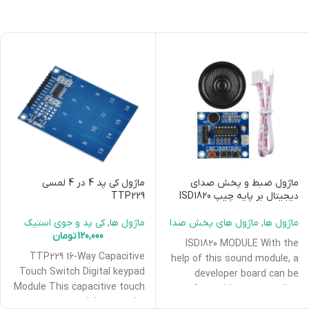
ماژول ضبط و پخش صدای
ماژول کی پد 4 در 4 لمسی
دیجیتال بر پایه چیپ ISD1820
TTP229
ماژول ها
,
ماژول های پخش صدا
ماژول ها
,
کی پد و جوی استیک
120,000
تومان
ISD1820 MODULE With the
TTP229 16-Way Capacitive
help of this sound module, a
Touch Switch Digital keypad
developer board can be
Module This capacitive touch
transformed into a recording
sensor module uses the
and playback