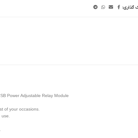
ک گذاری:
USB Power Adjustable Relay Module
t of your occasions.
o use.
.