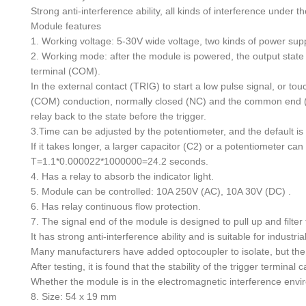
Strong anti-interference ability, all kinds of interference under th
Module features
1. Working voltage: 5-30V wide voltage, two kinds of power sup
2. Working mode: after the module is powered, the output state
terminal (COM).
In the external contact (TRIG) to start a low pulse signal, or to
(COM) conduction, normally closed (NC) and the common end (COM
relay back to the state before the trigger.
3.Time can be adjusted by the potentiometer, and the default i
If it takes longer, a larger capacitor (C2) or a potentiometer c
T=1.1*0.000022*1000000=24.2 seconds.
4. Has a relay to absorb the indicator light.
5. Module can be controlled: 10A 250V (AC), 10A 30V (DC) .
6. Has relay continuous flow protection.
7. The signal end of the module is designed to pull up and filter t
It has strong anti-interference ability and is suitable for industria
Many manufacturers have added optocoupler to isolate, but the mo
After testing, it is found that the stability of the trigger terminal
Whether the module is in the electromagnetic interference enviro
8. Size: 54 x 19 mm