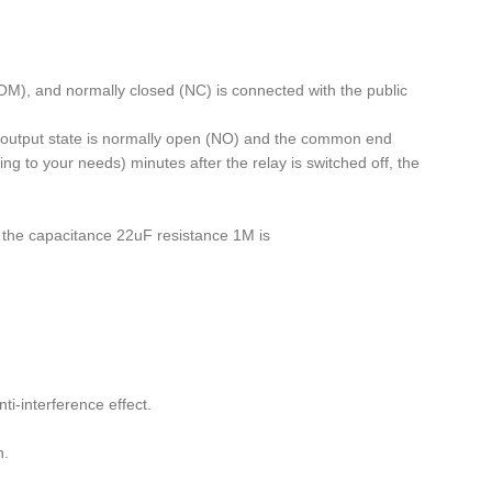
ماژول های مولد پالس
ماژول ولتمتر و آمپرمتر
OM), and normally closed (NC) is connected with the public
relay output state is normally open (NO) and the common end
 to your needs) minutes after the relay is switched off, the
e, the capacitance 22uF resistance 1M is
ti-interference effect.
n.