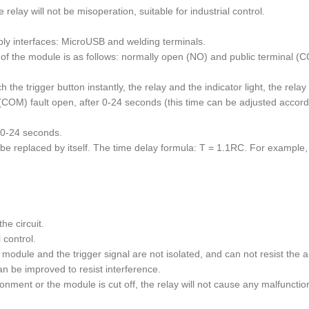
e relay will not be misoperation, suitable for industrial control.
ply interfaces: MicroUSB and welding terminals.
 of the module is as follows: normally open (NO) and public terminal (C
uch the trigger button instantly, the relay and the indicator light, the 
) fault open, after 0-24 seconds (this time can be adjusted according
s 0-24 seconds.
an be replaced by itself. The time delay formula: T = 1.1RC. For exampl
he circuit.
l control.
dule and the trigger signal are not isolated, and can not resist the an
 can be improved to resist interference.
nment or the module is cut off, the relay will not cause any malfunctio