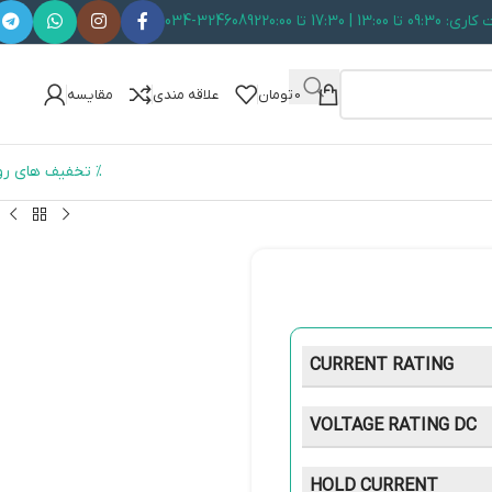
 تا 13:00 | 17:30 تا 20:00
034-32460892
0
تومان
علاقه مندی
مقایسه
% تخفیف های رو
CURRENT RATING
VOLTAGE RATING DC
HOLD CURRENT