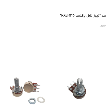
یوز قابل برگشت RXEF135”
شید.