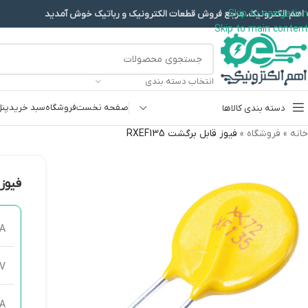
Skip to navigation
 اهم الکترونیک، مرجع فروش قطعات الکترونیک و رباتیک خوش آمدید
Skip to main content
انتخاب دسته بندی
صفحه نخست
فروشگاه
سبد خرید
پنل
دسته بندی کالاها
خانه
»
فروشگاه
»
فیوز قابل برگشت RXEF135
پروگرامرها
دما و رطوبت
فیوز ق
سایر ماژول ها
سنسور بخار سرد
0A
کی پد و جوی استیک
2V
ماژول GPS-GPRS
ماژول رله و سوییچ
5A