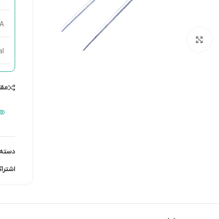
ماژول شبکه
ماژول نمایشگر
7A
بزرگنمایی تصویر
ماژول های RF
al
ماژول های RFID
ماژول های پخش صدا
مقا
ماژول های پردازش تصویر
ماژول های تاریخ و ساعت
ماژول های تغذیه – ولتاژ –
جریان
ماژول های ذخیره داده
دسته:
ماژول های شتاب سنج و
اشترا
ژیروسکوپ
ماژول های مبدل
ماژول های محافظ شارژ باتری