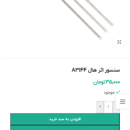
بزرگنمایی تصویر
سنسور اثر هال A3144
35,000
تومان
موجود
+
-
افزودن به سبد خرید