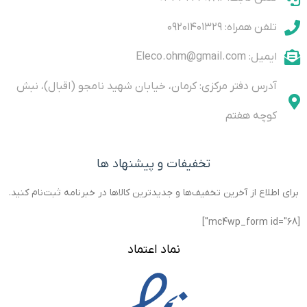
CH4, C3H8
weighing
(sometimes
data
in mm):
in mm):
Detection
Load Cell
called a
Operating
10.2 x
10.2 x
تلفن همراه: ۰۹۲۰۱۴۰۱۳۲۹
Sensor.
Sensor
strain
voltage: 5
With
(sometimes
gauge)
– 20 V
called a
can
ایمیل: Eleco.ohm@gmail.com
translate
آدرس دفتر مرکزی: کرمان، خیابان شهید نامجو (اقبال)، نبش
کوچه هفتم
تخفیفات و پیشنهاد ها
برای اطلاع از آخرین تخفیف‌ها و جدیدترین کالاها در خبرنامه ثبت‌نام کنید.
[mc4wp_form id="68"]
نماد اعتماد