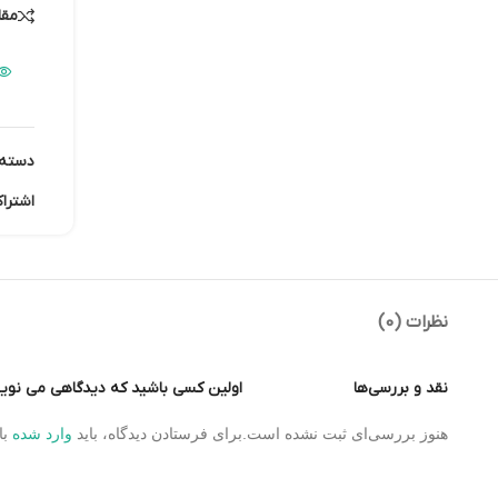
مقا
ماژول شبکه
ماژول نمایشگر
ماژول های RF
ماژول های RFID
دسته:
ماژول های پخش صدا
اشترا
ماژول های پردازش تصویر
ماژول های تاریخ و ساعت
ماژول های تغذیه – ولتاژ –
جریان
نظرات (0)
ماژول های ذخیره داده
ماژول های شتاب سنج و
نقد و بررسی‌ها
اولین کسی باشید که دیدگاهی می نویسد “سلف 100 میک
ژیروسکوپ
ماژول های مبدل
هنوز بررسی‌ای ثبت نشده است.
برای فرستادن دیدگاه، باید
وارد شده
با
ماژول های محافظ شارژ باتری