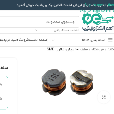
Skip to navigation
 اهم الکترونیک، مرجع فروش قطعات الکترونیک و رباتیک خوش آمدید
Skip to main content
انتخاب دسته بندی
صفحه نخست
فروشگاه
سبد خرید
پنل
دسته بندی کالاها
خانه
»
فروشگاه
»
سلف 100 میکرو هانری SMD
پروگرامرها
دما و رطوبت
سلف 100 میکرو هانر
سایر ماژول ها
سنسور بخار سرد
0A
کی پد و جوی استیک
بزرگنمایی تصویر
x5
ماژول GPS-GPRS
ماژول رله و سوییچ