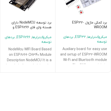
برد کمکی ماژول ESP32-
برد توسعه NodeMCU دارای
WROOM
هسته وای فای ESP8266 و
مبدل CH340C
میکروکنترلرها
,
ESP32
,
بردهای
میکروکنترلرها
,
ESP8266
,
بردهای
توسعه
توسعه
Auxiliary board for easy use
NodeMcu WIFI Board Based
and setup of ESP32-WROOM
on ESP8266 CH340 Module
Wi-Fi and Bluetooth module
Description NodeMCU It is a
The ESP32 module is
board similar to Arduino, the
soldered on this
difference is