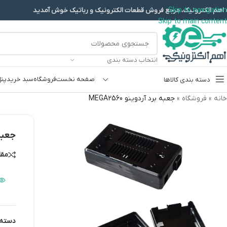
Skip to navigation
 اهم الکترونیک، مرجع فروش قطعات الکترونیک و رباتیک خوش آمدید
Skip to main content
انتخاب دسته بندی
صفحه نخست
فروشگاه
سبد خرید
پنل
دسته بندی کالاها
خانه
»
فروشگاه
»
جعبه برد آردوینو MEGA2560
پروگرامرها
دما و رطوبت
جعبه بر
سایر ماژول ها
مقا
سنسور بخار سرد
کی پد و جوی استیک
ماژول GPS-GPRS
ماژول رله و سوییچ
دسته: