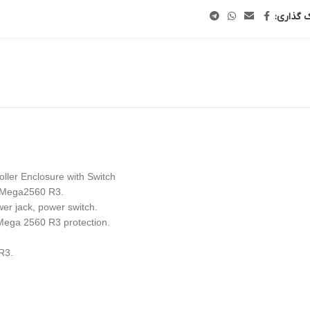
ک گذاری:
ller Enclosure with Switch
no Mega2560 R3.
er jack, power switch.
o Mega 2560 R3 protection.
R3.