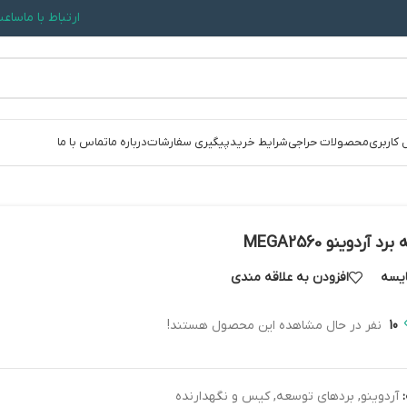
ارتباط با ما
ساعت کاری: 09:30
 کاربری
محصولات حراجی
شرایط خرید
پیگیری سفارشات
درباره ما
تماس با ما
د آردوینو MEGA2560
یسه
افزودن به علاقه مندی
10
نفر در حال مشاهده این محصول هستند!
آردوینو
,
بردهای توسعه
,
کیس و نگهدارنده