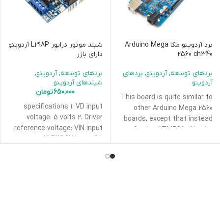
برد آردوینو مگا Arduino Mega
شیلد موتور درایور L298P آردوینو
2560 ch340
دارای بازر
بردهای توسعه
,
آردوینو
,
بردهای
بردهای توسعه
,
آردوینو
,
آردوینو
شیلدهای آردوینو
650,000
تومان
This board is quite similar to
specifications 1. VD input
other Arduino Mega 2560
voltage: 5 volts 2. Driver
boards, except that instead
reference voltage: VIN input
of using ATMEGA16U2, the
6.5 ~ 12V, PWMIN input 4.8 ~
CH340G IC