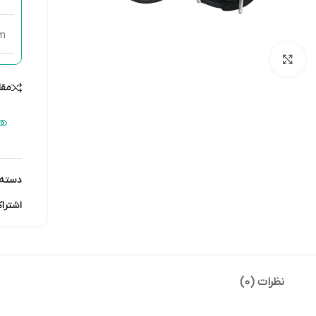
ماژول شبکه
ماژول نمایشگر
mm
ماژول های RF
بزرگنمایی تصویر
ماژول های RFID
مقا
ماژول های پخش صدا
ماژول های پردازش تصویر
ماژول های تاریخ و ساعت
ماژول های تغذیه – ولتاژ –
دسته:
جریان
اشترا
ماژول های ذخیره داده
ماژول های شتاب سنج و
ژیروسکوپ
ماژول های مبدل
نظرات (0)
ماژول های محافظ شارژ باتری