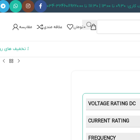
 تا 13:00 | 17:30 تا 20:00
034-32460892
0
تومان
علاقه مندی
مقایسه
% تخفیف های رو
VOLTAGE RATING DC
CURRENT RATING
FREQUENCY