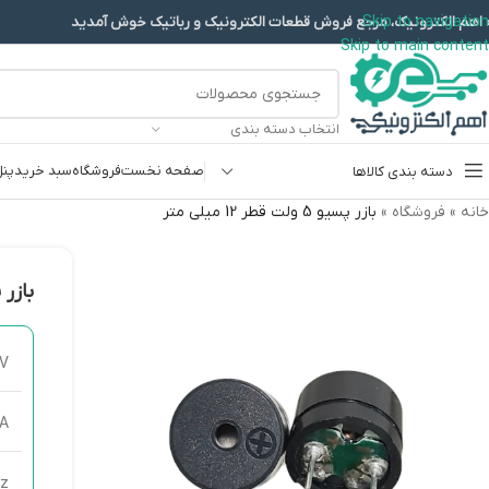
Skip to navigation
 اهم الکترونیک، مرجع فروش قطعات الکترونیک و رباتیک خوش آمدید
Skip to main content
انتخاب دسته بندی
صفحه نخست
فروشگاه
سبد خرید
پنل
دسته بندی کالاها
خانه
»
فروشگاه
»
بازر پسیو 5 ولت قطر 12 میلی متر
پروگرامرها
دما و رطوبت
بازر پسیو 5 ول
سایر ماژول ها
سنسور بخار سرد
V
کی پد و جوی استیک
A
ماژول GPS-GPRS
ماژول رله و سوییچ
Hz