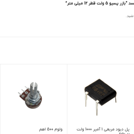
لت قطر 12 میلی متر”
شید.
پل دیود مربعی 1 آمپر 1000 ولت
ولوم 500 اهم