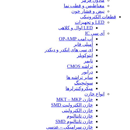
مادون قرمز
مغناطیس و قطب نما
نبض و فشار خون
قطعات الکترونیکی
LED و تجهیزات
LED اوال و کلاهی
آی سی IC
آپ امپ OP-AMP
آمپلی فایر
آی سی های انکدر و دیکدر
اپتوکوپلر
تایمر
تراشه CMOS
درایور
سایر تراشه ها
سوئیچینگ
میکروکنترلرها
انواع خازن
خازن MKT – MKP
خازن الکترولیت SMD
خازن الکترولیتی
خازن تانتالیوم
خازن تانتالیوم SMD
خازن سرامیکی – عدسی