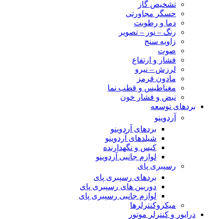
تشخیص گاز
حسگر مجاورتی
دما و رطوبت
رنگ – نور – تصویر
زاویه سنج
صوت
فشار و ارتفاع
لرزش – نیرو
مادون قرمز
مغناطیس و قطب نما
نبض و فشار خون
بردهای توسعه
آردوینو
بردهای آردوینو
شیلدهای آردوینو
کیس و نگهدارنده
لوازم جانبی آردوینو
رسپبری پای
بردهای رسپبری پای
دوربین های رسپبری پای
لوازم جانبی رسپبری پای
میکروکنترلرها
درایور و کنترلر موتور