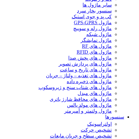
سایر ماژول ها
سنسور بخار سرد
کی پد و جوی استیک
ماژول GPS-GPRS
ماژول رله و سوییچ
ماژول شبکه
ماژول نمایشگر
ماژول های RF
ماژول های RFID
ماژول های پخش صدا
ماژول های پردازش تصویر
ماژول های تاریخ و ساعت
ماژول های تغذیه – ولتاژ – جریان
ماژول های ذخیره داده
ماژول های شتاب سنج و ژیروسکوپ
ماژول های مبدل
ماژول های محافظ شارژ باتری
ماژول های مولد پالس
ماژول ولتمتر و آمپرمتر
سنسورها
اولتراسونیک
تشخیص حرکت
تشخیص سطح و جریان مایعات