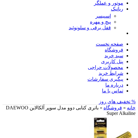
موتور و عملگر
رباتیک
اسپیسر
پیچ و مهره
قفل برقی و سلونوئید
صفحه نخست
فروشگاه
سبد خرید
پنل کاربری
محصولات حراجی
شرایط خرید
پیگیری سفارشات
درباره ما
تماس با ما
% تخفیف های روز
خانه
»
فروشگاه
»
باتری کتابی دوو مدل سوپر آلکالاین DAEWOO
Super Alkaline