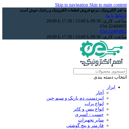
Skip to navigation
Skip to main content
به اهم الکترونیک، مرجع فروش قطعات الکترونیک و رباتیک خوش آمدید
ارتباط با ما
ساعت کاری: 09:30 تا 13:00 | 17:30 تا 20:00
034-32460892
034-32460892
ساعت کاری: 09:30 تا 13:00 | 17:30 تا 20:00
انتخاب دسته بندی
ابزار
آچار
انبردست، دم باریک و سیم چین
انواع پراب
انواع پنس و کاتر
چسب – اسپری
سایر تجهیزات
فازمتر و پیچ گوشتی