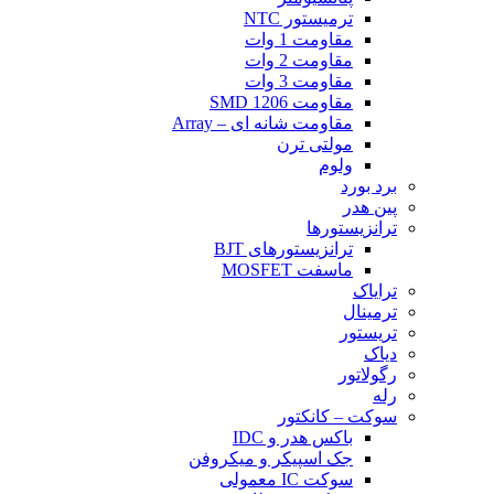
ترمیستور NTC
مقاومت 1 وات
مقاومت 2 وات
مقاومت 3 وات
مقاومت SMD 1206
مقاومت شانه ای – Array
مولتی ترن
ولوم
برد بورد
پین هدر
ترانزیستورها
ترانزیستورهای BJT
ماسفت MOSFET
ترایاک
ترمینال
تریستور
دیاک
رگولاتور
رله
سوكت – کانکتور
باکس هدر و IDC
جک اسپیکر و میکروفن
سوکت IC معمولی