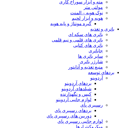
مته و ابزار سوراخ کاری
مولتی متر
نوک هویه – المنت
هویه و ابزار لحیم
گیره مونتاژ و پایه هویه
باتری و تغذیه
باتری های سکه ای
باتری های قلمی و نیم قلمی
باتری های کتابی
جاباتری
سایر باتری ها
شارژر باتری
منبع تغذیه و آداپتور
بردهای توسعه
آردوینو
بردهای آردوینو
شیلدهای آردوینو
کیس و نگهدارنده
لوازم جانبی آردوینو
رسپبری پای
بردهای رسپبری پای
دوربین های رسپبری پای
لوازم جانبی رسپبری پای
میکروکنترلرها