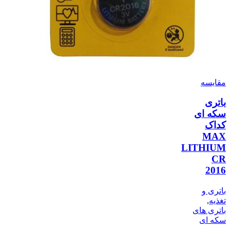
مقایسه
باتری
سکه ای
کداک
MAX
LITHIUM
CR
2016
باتری و
تغذیه
,
باتری های
سکه ای