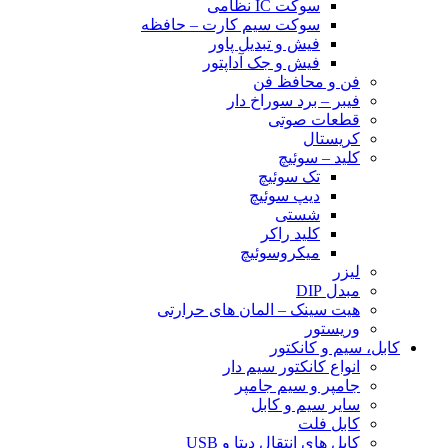
سوکت IC نظامی
سوکت سیم کارت – حافظه
فیش و تبدیل پاور
فیش و جک آداپتور
فن و محافظ فن
فیبر – برد سوراخ دار
قطعات صوتی
کریستال
کلید – سوئیچ
تک سوئیچ
دیپ سوئیچ
شستی
کلید راکر
میکروسوئیچ
لیزر
مبدل DIP
هیت سینک – المان های حرارتی
وریستور
کابل، سیم و کانکتور
انواع کانکتور سیم دار
جامپر و سیم جامپر
سایر سیم و کابل
کابل فلت
کابل های انتقال دیتا و USB