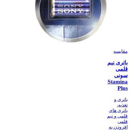
مقایسه
باتری نیم
قلمی
سونی
Stamina
Plus
باتری و
تغذیه
,
باتری های
قلمی و نیم
قلمی
افزودن به