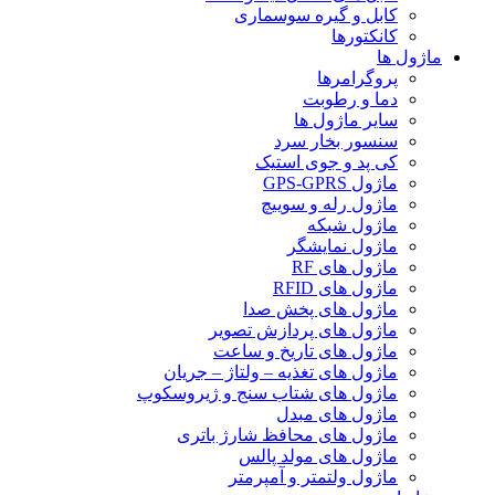
کابل و گیره سوسماری
کانکتورها
ماژول ها
پروگرامرها
دما و رطوبت
سایر ماژول ها
سنسور بخار سرد
کی پد و جوی استیک
ماژول GPS-GPRS
ماژول رله و سوییچ
ماژول شبکه
ماژول نمایشگر
ماژول های RF
ماژول های RFID
ماژول های پخش صدا
ماژول های پردازش تصویر
ماژول های تاریخ و ساعت
ماژول های تغذیه – ولتاژ – جریان
ماژول های شتاب سنج و ژیروسکوپ
ماژول های مبدل
ماژول های محافظ شارژ باتری
ماژول های مولد پالس
ماژول ولتمتر و آمپرمتر