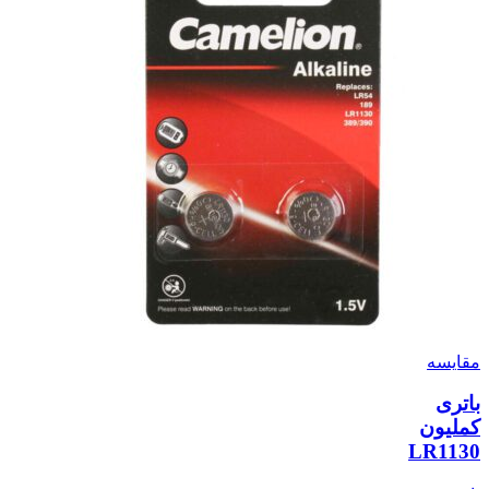
مقایسه
باتری
کملیون
LR1130