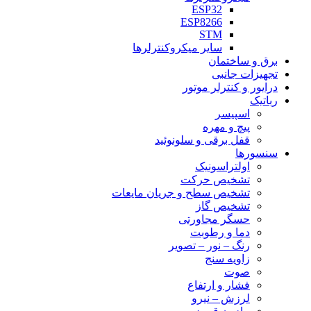
ESP32
ESP8266
STM
سایر میکروکنترلرها
برق و ساختمان
تجهیزات جانبی
درایور و کنترلر موتور
رباتیک
اسپیسر
پیچ و مهره
قفل برقی و سلونوئید
سنسورها
اولتراسونیک
تشخیص حرکت
تشخیص سطح و جریان مایعات
تشخیص گاز
حسگر مجاورتی
دما و رطوبت
رنگ – نور – تصویر
زاویه سنج
صوت
فشار و ارتفاع
لرزش – نیرو