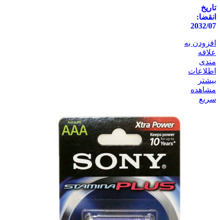
تاریخ
انقضا:
2032/07
افزودن به
علاقه
مندی
اطلاعات
بیشتر
مشاهده
سریع