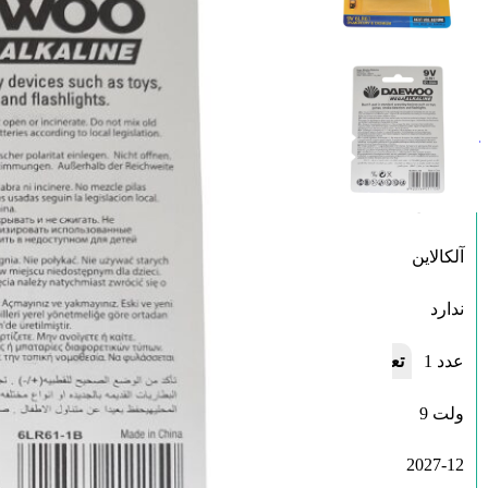
باتری کتابی دوو مدل سوپر آلکالاین DAEWOO
Super Alkaline
تاریخ انقضا: 2027/12
کتابی9V
نوع باتری
آلکالاین
نوع تکنولوژی باتری
ندارد
قابلیت شارژ مجدد
1 عدد
تعداد باتری های موجود در پک
9 ولت
ولتاژ باتری
2027-12
تاریخ انقضا