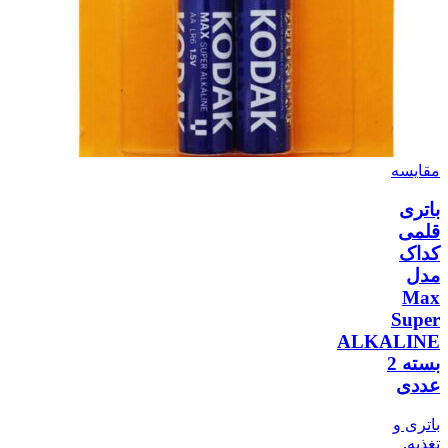
مقایسه
باتری
قلمی
کداک
مدل
Max
Super
ALKALINE
بسته 2
عددی
باتری و
تغذیه
,