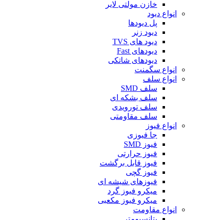
خازن مولتی لایر
انواع دیود
پل دیودها
دیود زنر
دیود های TVS
دیودهای Fast
دیودهای شاتکی
انواع سگمنت
انواع سلف
سلف SMD
سلف بشکه ای
سلف تورویدی
سلف مقاومتی
انواع فیوز
جا فیوزی
فیوز SMD
فیوز حرارتی
فیوز قابل برگشت
فیوز گچی
فیوزهای شیشه ای
میکرو فیوز گرد
میکرو فیوز مکعبی
انواع مقاومت
پتانسیومتر