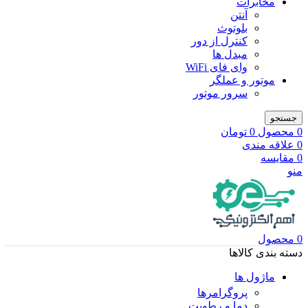
مخابرات
آنتن
بلوتوث
کنترل از دور
مبدل ها
وای فای WiFi
موتور و عملگر
سرور موتور
جستجو
0
محصول
0
تومان
0
علاقه مندی
0
مقایسه
منو
0
محصول
دسته بندی کالاها
ماژول ها
پروگرامرها
دما و رطوبت