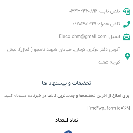
Battery
Holder:
Holder:
Durable,
تلفن ثابت: ۰۳۴۳۲۴۶۰۸۹۲
Durable,
Stable
Stable
performance
تلفن همراه: ۰۹۲۰۱۴۰۱۳۲۹
performance
Easy to
Easy to
Install,
ایمیل: Eleco.ohm@gmail.com
Install,
Compatible
Compatible
for DIY
for DIY
Arduino
آدرس دفتر مرکزی: کرمان، خیابان شهید نامجو (اقبال)، نبش
کوچه هفتم
تخفیفات و پیشنهاد ها
برای اطلاع از آخرین تخفیف‌ها و جدیدترین کالاها در خبرنامه ثبت‌نام کنید.
[mc4wp_form id="68"]
نماد اعتماد