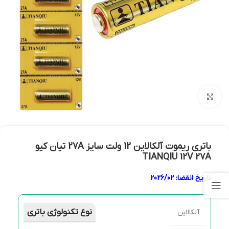
بزرگنمایی تصویر
باتری ریموت آلکالاین 12 ولت سایز 27A تیان کیو
TIANQIU 12V 27A
تاریخ انقضا
: 2026/02
نوع تکنولوژی باتری
آلکالاین