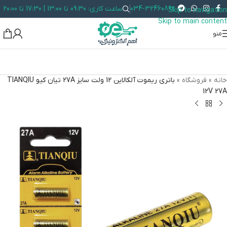
034-32460892
ساعت کاری: 09:30 تا 13:00 | 17:30 تا 20:00
Skip to navigation
Skip to main content
منو
خانه
»
فروشگاه
»
باتری ریموت آلکالاین 12 ولت سایز 27A تیان کیو TIANQIU
12V 27A