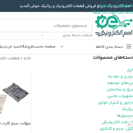
Skip to navigation
 اهم الکترونیک، مرجع فروش قطعات الکترونیک و رباتیک خوش آمدید
Skip to main content
انتخاب دسته بندی
صفحه نخست
فروشگاه
سبد خرید
پنل
دسته بندی کالاها
دسته‌های محصولات
خانه
»
قطعات الکت
پروگرامرها
ابزار
باتری و تغذیه
دما و رطوبت
بردهای توسعه
سایر ماژول ها
برق و ساختمان
تجهیزات جانبی
سنسور بخار سرد
درایور و کنترلر موتور
کی پد و جوی استیک
رباتیک
سنسورها
ماژول GPS-GPRS
قطعات الکترونیکی
سوکت سیم کارت 8 پین
ماژول رله و سوییچ
کابل، سیم و کانکتور