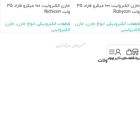
خازن الکترولیت 100 میکرو فاراد 35
خازن الکترولیت 100 میکرو فاراد 35
ولت Rubycon
ولت Nichicon
قطعات الکترونیکی
,
انواع خازن
,
خازن
قطعات الکترونیکی
,
انواع خازن
,
خازن
الکترولیتی
الکترولیتی
درحال بارگذاری...
روشگاه
سبد خرید
منو
حساب کاربری من
دسته‌های محصولات
ابزار
باتری و تغذیه
بردهای توسعه
برق و ساختمان
تجهیزات جانبی
درایور و کنترلر موتور
رباتیک
سنسورها
قطعات الکترونیکی
کابل، سیم و کانکتور